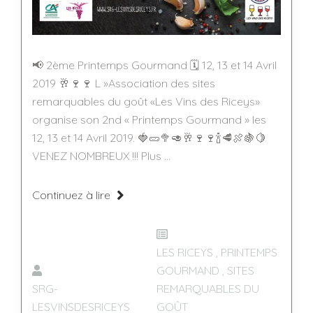
📢 2ème Printemps Gourmand 🗓️ 12, 13 et 14 Avril
2019 🥂🍷🍷 L »Association des sites
remarquables du goût «Les Vins des Riceys»
organise son 2nd « Printemps Gourmand » les
12, 13 et 14 Avril 2019. 🍓🥒🥦🥑🥂🍷🍷🍾🥩🍖🍇🍋
VENEZ NOMBREUX !!! Plus ...
Continuez à lire
LES RICEYS
,
PRINTEMPS
GOURMAND
,
SITES
SRG-
REMARQUABLES DU
LESVINSDESRICEYS
GOÛT