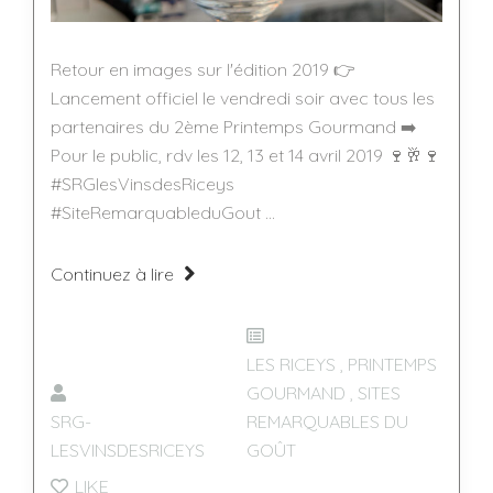
Retour en images sur l'édition 2019 👉
Lancement officiel le vendredi soir avec tous les
partenaires du 2ème Printemps Gourmand ➡️
Pour le public, rdv les 12, 13 et 14 avril 2019 🍷🥂🍷
#SRGlesVinsdesRiceys
#SiteRemarquableduGout ...
Continuez à lire
LES RICEYS
,
PRINTEMPS
GOURMAND
,
SITES
SRG-
REMARQUABLES DU
LESVINSDESRICEYS
GOÛT
LIKE