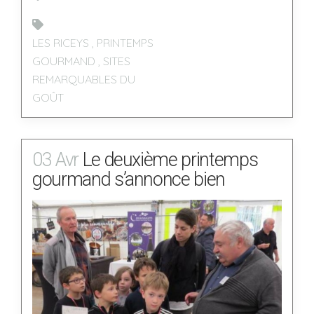
LES RICEYS
,
PRINTEMPS
GOURMAND
,
SITES
REMARQUABLES DU
GOÛT
03 Avr
Le deuxième printemps
gourmand s’annonce bien