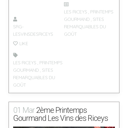
LES RICEYS
,
PRINTEMPS
GOURMAND
,
SITES
SRG-
REMARQUABLES DU
LESVINSDESRICEYS
GOÛT
LIKE
LES RICEYS
,
PRINTEMPS
GOURMAND
,
SITES
REMARQUABLES DU
GOÛT
01 Mar
2ème Printemps
Gourmand Les Vins des Riceys