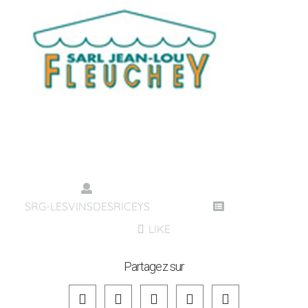
SRG-LESVINSDESRICEYS
LIKE
Partagez sur