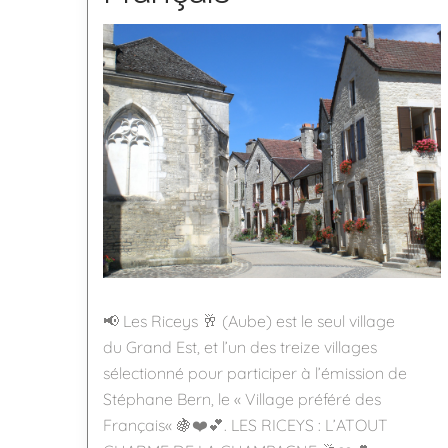
📢 Les Riceys 🥂 (Aube) est le seul village
du Grand Est, et l’un des treize villages
sélectionné pour participer à l’émission de
Stéphane Bern, le « Village préféré des
Français« 🍇❤️💕. LES RICEYS : L’ATOUT