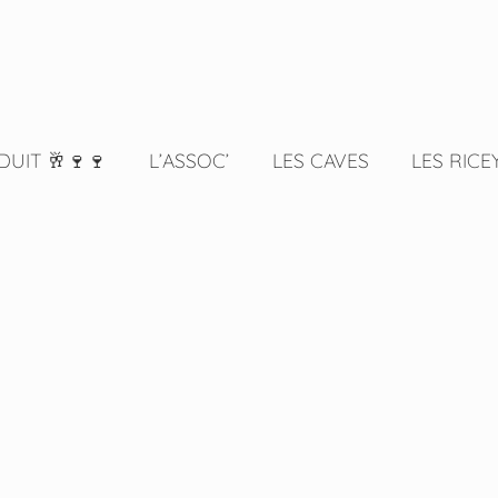
DUIT 🥂🍷🍷
L’ASSOC’
LES CAVES
LES RICE