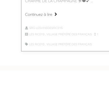
CHARME DE LA CHAMPAGNE 🥂❤️💕 ...
Continuez à lire
SRG-LESVINSDESRICEYS
LES RICEYS
,
VILLAGE PRÉFÉRÉ DES FRANÇAIS
1
LES RICEYS
,
VILLAGE PRÉFÉRÉ DES FRANÇAIS
Fédération Nationale des Sites Remarquables du Goût