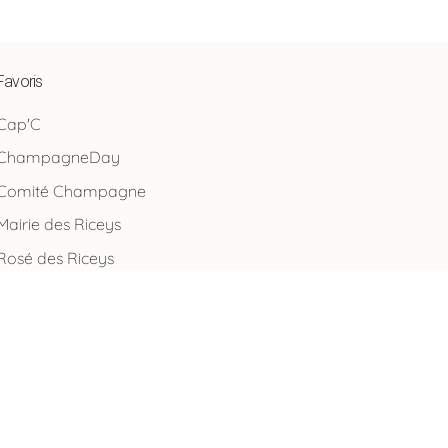
Favoris
Cap'C
ChampagneDay
Comité Champagne
Mairie des Riceys
Rosé des Riceys
SGV Champagne
Sites Remarquables du Goût
Terres & Vignes de l'Aube
Vignerons des Riceys