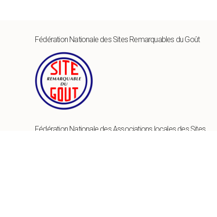
Fédération Nationale des Sites Remarquables du Goût
Fédération Nationale des Associations locales des Sites
Remarquables du Goût
17 rue de la Cure, 10340 Les Riceys,
Côte des Bar
,
France
Tél
: (+33).6.75.75.86.78