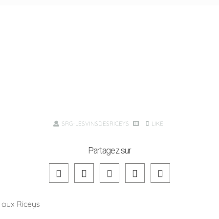
SRG-LESVINSDESRICEYS
LIKE
Partagez sur
 aux Riceys