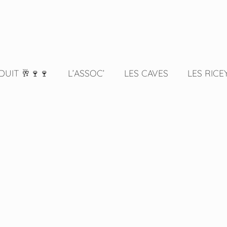
DUIT 🥂🍷🍷
L’ASSOC’
LES CAVES
LES RICE