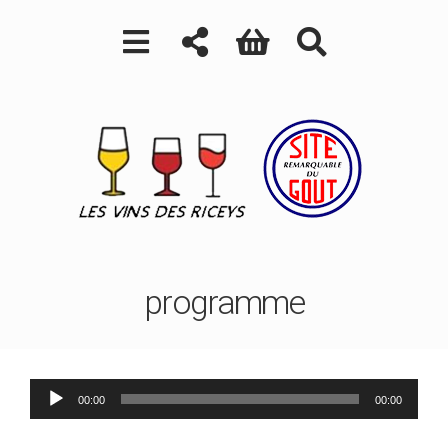
programme
Lecteur
00:00
00:00
audio