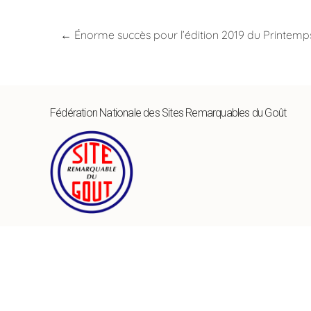
←
Énorme succès pour l’édition 2019 du Printe
Fédération Nationale des Sites Remarquables du Goût
Fédération Nationale des Associations locales des Sites
Remarquables du Goût
17 rue de la Cure, 10340 Les Riceys,
Côte des Bar
,
France