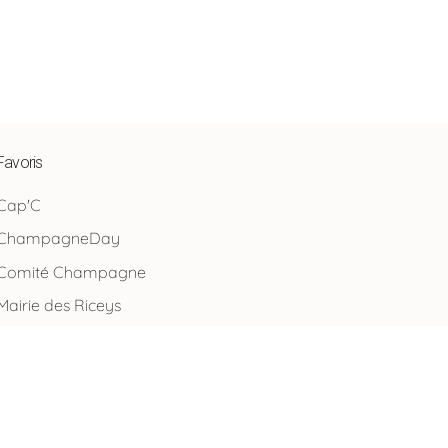
Favoris
Cap'C
ChampagneDay
Comité Champagne
Mairie des Riceys
Rosé des Riceys
SGV Champagne
Sites Remarquables du Goût
Terres & Vignes de l'Aube