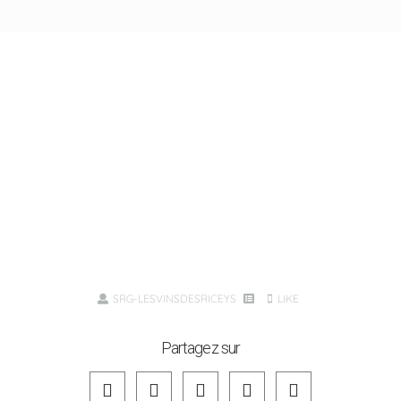
SRG-LESVINSDESRICEYS
LIKE
Partagez sur