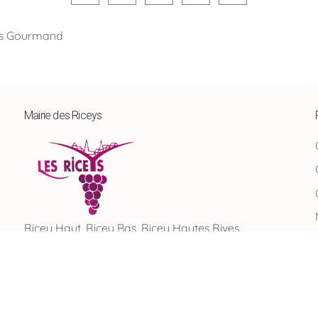
mps Gourmand
Mairie des Riceys
Ricey Haut, Ricey Bas, Ricey Hautes Rives
Recherche rapide …