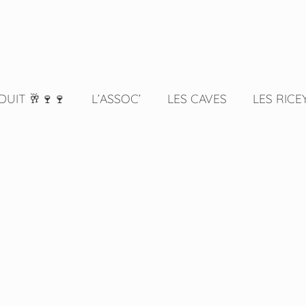
DUIT 🥂🍷🍷
L’ASSOC’
LES CAVES
LES RICE