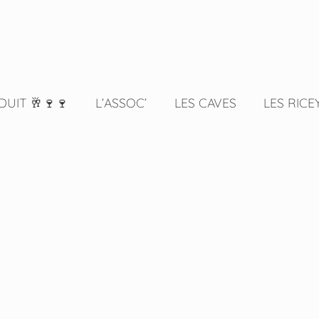
DUIT 🥂🍷🍷
L’ASSOC’
LES CAVES
LES RICE