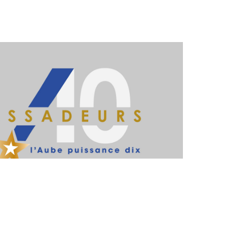
OÛT
LIKE