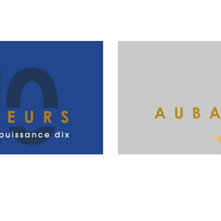
INSDESRICEYS
AUBASSADEURS
,
LES RICEYS
,
SITES REMARQUABLES DU G